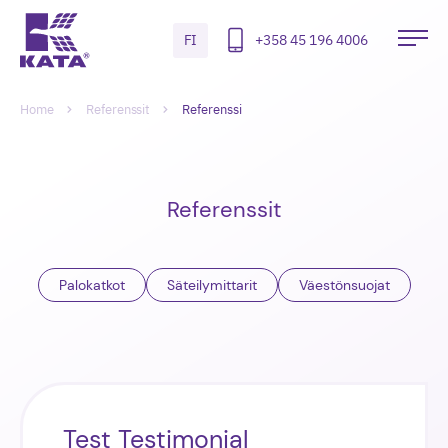
Hyppää
sisältöön
FI
+358 45 196 4006
Kata
Ava
Safety
pää
Radiation
Selaa
Murupolku-
Meters
Home
Referenssit
Referenssi
navigointi
Referenssit
Palokatkot
Säteilymittarit
Väestönsuojat
Test Testimonial